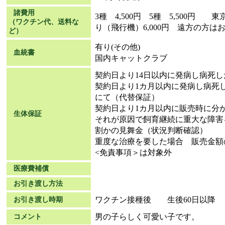
諸費用
3種 4,500円 5種 5,500円 東
（ワクチン代、送料な
り（飛行機）6,000円 遠方の方は
ど）
有り(その他)
血統書
国内キャットクラブ
契約日より14日以内に発病し病死
契約日より1カ月以内に発病し病死
にて（代替保証）
契約日より1カ月以内に販売時に分
生体保証
それが原因で飼育継続に重大な障害
割かの見舞金（状況判断確認）
重度な治療を要した場合 販売金額
<免責事項＞は対象外
医療費補償
お引き渡し方法
ワクチン接種後 生後60日以降
お引き渡し時期
男の子らしく可愛い子です。
コメント