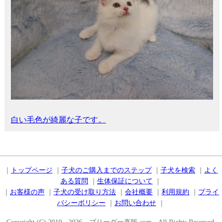
白い毛色が綺麗な子です。
｜
トップページ
｜
子犬のご購入までのステップ
｜
子犬を検索
｜
よく
ある質問
｜
生体保証について
｜
｜
お客様の声
｜
子犬の受け取り方法
｜
会社概要
｜
利用規約
｜
プライ
バシーポリシー
｜
お問い合わせ
｜