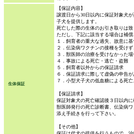
【保証内容】
譲渡日から30日以内に保証対象犬
子犬を提供します。
死亡した際の生体のお引き取りは致
ただし、下記に該当する場合は補償
１．飼育者の重大な過失、故意に基
２．伝染病ワクチンの接種を受けず
３．獣医師の治療を受けなかった場
４．事故による死亡・逃亡・盗難
５．飼育者以外からの保証請求
６．保証請求に際して虚偽の申告が
７．小型犬子犬の低血糖による死亡
生体保証
【保証請求】
保証対象犬の死亡確認後３日以内に
獣医師発行の死亡診断書、伝染病ワ
添え手続きを行って下さい。
【その他】
保証は代犬の提供を行うもので、治