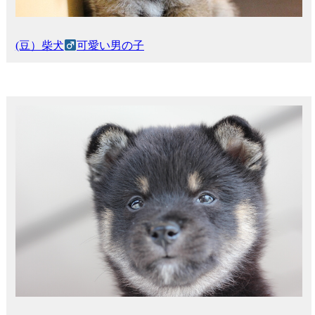
(豆）柴犬
可愛い男の子