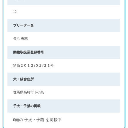
12
ブリーダー名
長浜 恵志
動物取扱業登録番号
第高２０１２?０２?２１号
犬・猫舎住所
群馬県高崎市下小鳥
子犬・子猫の掲載
0頭の 子犬・子猫 を掲載中