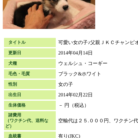
可愛い女の子♪父親ＪＫＣチャンピ
タイトル
2014年04月14日
更新日
ウェルシュ・コーギー
犬種
ブラック&ホワイト
毛色・毛質
女の子
性別
2014年02月22日
出生日
－ 円（税込）
生体価格
諸費用
空輸代は２５.０００円、ワクチン代別
（ワクチン代、送料な
ど）
有り(JKC)
血統書