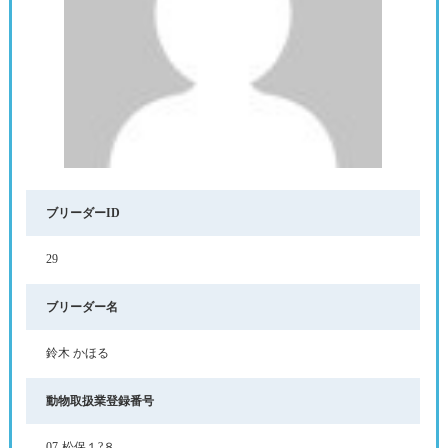
ブリーダーID
29
ブリーダー名
鈴木 かほる
動物取扱業登録番号
07-松保１?８