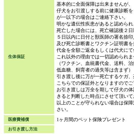
基本的に全面保障は出来ませんが、
仔犬をお引渡しする前に健康診断を
が一以下の場合はご連絡下さい。
明かな遺伝性疾患があると認められ
死亡した場合には、死亡確認後２日
５日以内に日付と獣医師の署名捺印
及び死亡診断書とワクチン証明書を
代金を全額ご返金もしくは代犬にて
これ以外の理由では一切認められま
生体保証
（ワクチン、血統書代金、送料、治
低血糖、飼育者の過失等は含まず）
引き渡し後に万が一死亡するケガ、
こちらでの保証外となりますのでご
お引き渡しは万全を期して仔犬の体
きると判断した時点にさせて頂いて
以上のことが守られない場合は保障
さい。
1ヶ月間のペット保険プレゼント
医療費補償
お引き渡し方法