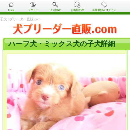
Home
メニュー
子犬検索
お客様の声
新規登録＆ログイン
子犬 | ブリーダー直販.com
ハーフ犬・ミックス犬の子犬詳細