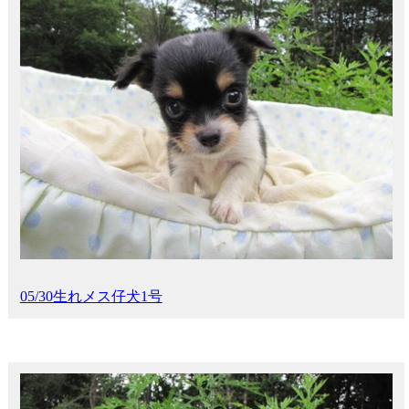
05/30生れメス仔犬1号