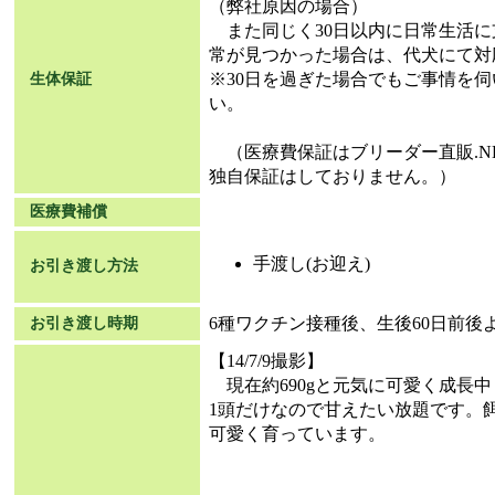
（弊社原因の場合）
また同じく30日以内に日常生活に
常が見つかった場合は、代犬にて対
※30日を過ぎた場合でもご事情を
生体保証
い。
（医療費保証はブリーダー直販.N
独自保証はしておりません。）
医療費補償
手渡し(お迎え)
お引き渡し方法
6種ワクチン接種後、生後60日前後
お引き渡し時期
【14/7/9撮影】
現在約690gと元気に可愛く成長
1頭だけなので甘えたい放題です。
可愛く育っています。