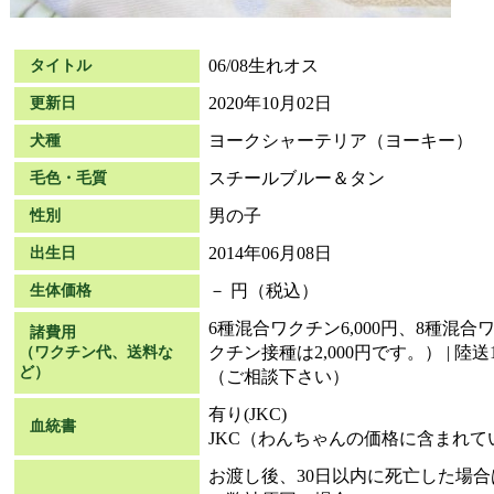
06/08生れオス
タイトル
2020年10月02日
更新日
ヨークシャーテリア（ヨーキー）
犬種
スチールブルー＆タン
毛色・毛質
男の子
性別
2014年06月08日
出生日
－ 円（税込）
生体価格
6種混合ワクチン6,000円、8種混合ワ
諸費用
クチン接種は2,000円です。） | 陸送1
（ワクチン代、送料な
ど）
（ご相談下さい）
有り(JKC)
血統書
JKC（わんちゃんの価格に含まれて
お渡し後、30日以内に死亡した場