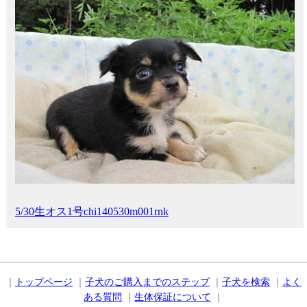
5/30生オス1号chi140530m001rnk
｜
トップページ
｜
子犬のご購入までのステップ
｜
子犬を検索
｜
よく
ある質問
｜
生体保証について
｜