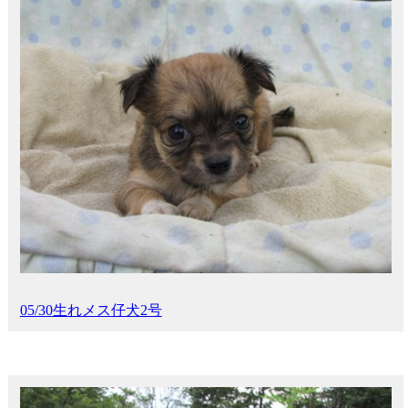
05/30生れメス仔犬2号