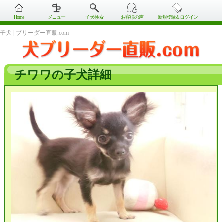
Home
メニュー
子犬検索
お客様の声
新規登録＆ログイン
子犬 | ブリーダー直販.com
チワワの子犬詳細