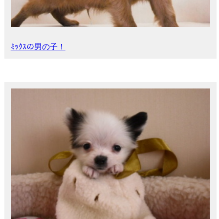
ﾐｯｸｽの男の子！