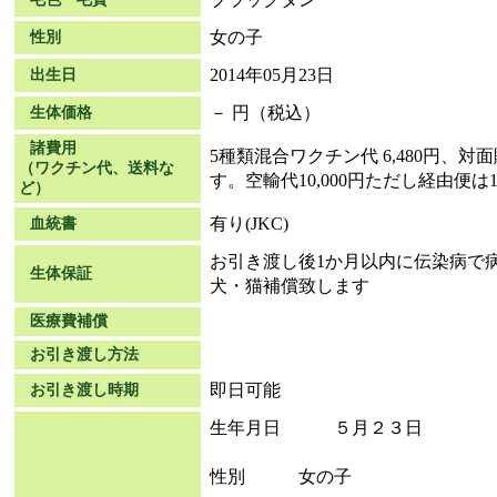
女の子
性別
2014年05月23日
出生日
－ 円（税込）
生体価格
諸費用
5種類混合ワクチン代 6,480円、
（ワクチン代、送料な
す。空輸代10,000円ただし経由便は15
ど）
有り(JKC)
血統書
お引き渡し後1か月以内に伝染病で
生体保証
犬・猫補償致します
医療費補償
お引き渡し方法
即日可能
お引き渡し時期
生年月日 ５月２３日
性別 女の子