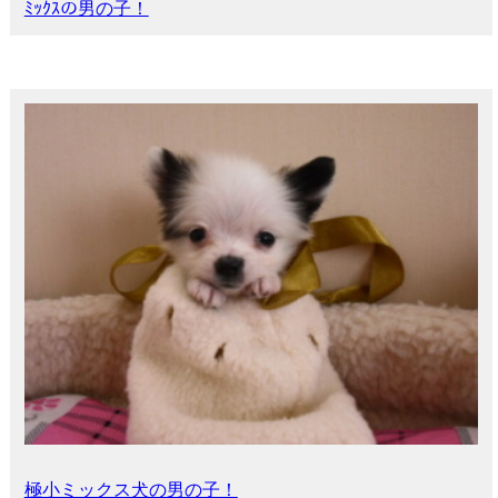
ﾐｯｸｽの男の子！
極小ミックス犬の男の子！