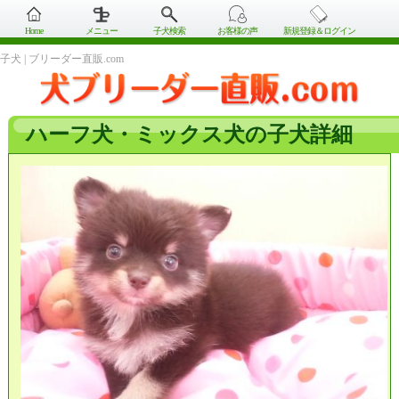
Home
メニュー
子犬検索
お客様の声
新規登録＆ログイン
子犬 | ブリーダー直販.com
ハーフ犬・ミックス犬の子犬詳細