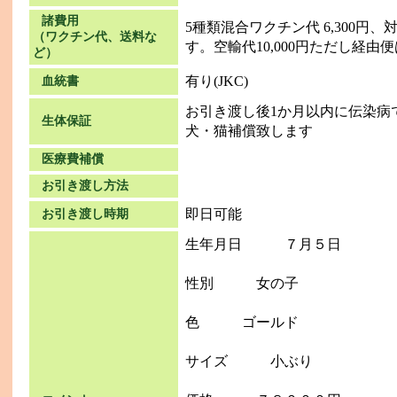
諸費用
5種類混合ワクチン代 6,300
（ワクチン代、送料な
す。空輸代10,000円ただし経由便は
ど）
有り(JKC)
血統書
お引き渡し後1か月以内に伝染病
生体保証
犬・猫補償致します
医療費補償
お引き渡し方法
即日可能
お引き渡し時期
生年月日 ７月５日
性別 女の子
色 ゴールド
サイズ 小ぶり