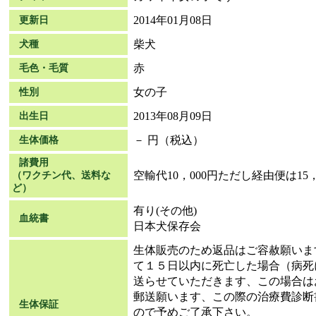
2014年01月08日
更新日
柴犬
犬種
赤
毛色・毛質
女の子
性別
2013年08月09日
出生日
－ 円（税込）
生体価格
諸費用
空輸代10，000円ただし経由便は15，
（ワクチン代、送料な
ど）
有り(その他)
血統書
日本犬保存会
生体販売のため返品はご容赦願いま
て１５日以内に死亡した場合（病死
送らせていただきます、この場合は
郵送願います、この際の治療費診断
生体保証
ので予めご了承下さい。