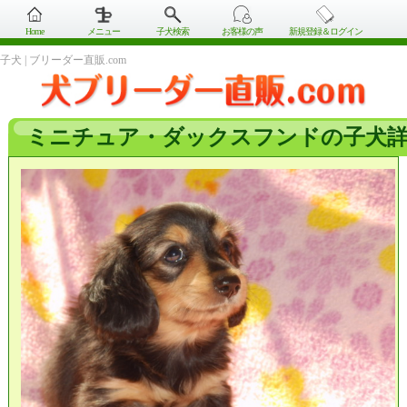
Home
メニュー
子犬検索
お客様の声
新規登録＆ログイン
子犬 | ブリーダー直販.com
ミニチュア・ダックスフンドの子犬