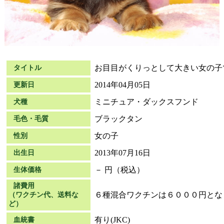
お目目がくりっとして大きい女の子
タイトル
2014年04月05日
更新日
ミニチュア・ダックスフンド
犬種
ブラックタン
毛色・毛質
女の子
性別
2013年07月16日
出生日
－ 円（税込）
生体価格
諸費用
６種混合ワクチンは６０００円とな
（ワクチン代、送料な
ど）
有り(JKC)
血統書