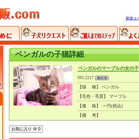
新規ユ
ベンガルの子猫詳細
ベンガルのマーブルの女の子
NO.2217
【猫 種】 ベンガル
【毛色・毛質】 マーブル
－
【価 格】
円(税込)
【備 考】
お気に入り
0