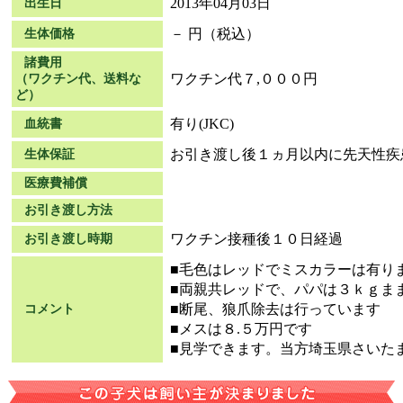
2013年04月03日
出生日
－ 円（税込）
生体価格
諸費用
ワクチン代７,０００円
（ワクチン代、送料な
ど）
有り(JKC)
血統書
お引き渡し後１ヵ月以内に先天性疾
生体保証
医療費補償
お引き渡し方法
ワクチン接種後１０日経過
お引き渡し時期
■毛色はレッドでミスカラーは有り
■両親共レッドで、パパは３ｋｇま
■断尾、狼爪除去は行っています
コメント
■メスは８.５万円です
■見学できます。当方埼玉県さいた