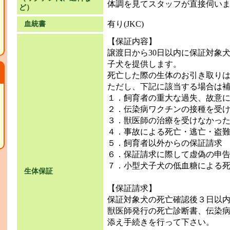
体調を見てスタッフが直接伺い
ど）
有り(JKC)
血統書
【保証内容】
譲渡日から30日以内に保証対象
子犬を提供します。
死亡した際の生体のお引き取り
ただし、下記に該当する場合は
１．飼育者の重大な過失、故意
２．伝染病ワクチンの接種を受
３．獣医師の治療を受けなかっ
４．事故による死亡・逃亡・盗
５．飼育者以外からの保証請求
６．保証請求に際して虚偽の申
７．小型犬子犬の低血糖による
生体保証
【保証請求】
保証対象犬の死亡確認後３日以
て
獣医師発行の死亡診断書、伝染
添え手続きを行って下さい。