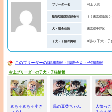
ブリーダー名
村上 大志
動物取扱業登録番号
１６東京都販第０
犬・猫舎住所
東京都中野区
0頭の 子犬・子
子犬・子猫の掲載
このブリーダーの詳細情報・掲載子犬・子猫情報
村上ブリーダーの子犬・子猫情報
めちゃめちゃ小さ
黒の豆柴ちゃん
人懐っこ
いです。
る女の子