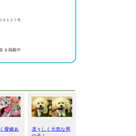
０５１２７号
猫 を掲載中
く愛嬌あ
凛々しく元気な男
の子！