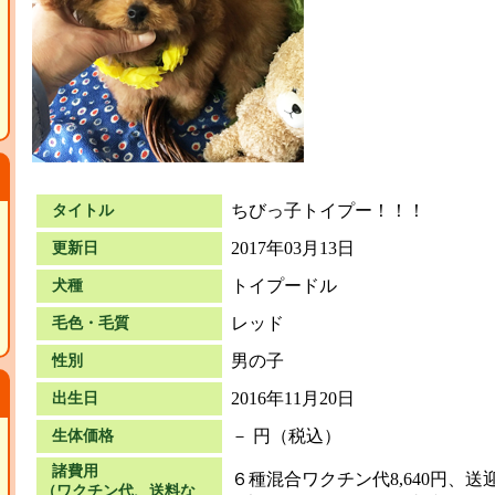
ちびっ子トイプー！！！
タイトル
2017年03月13日
更新日
トイプードル
犬種
レッド
毛色・毛質
男の子
性別
2016年11月20日
出生日
－ 円（税込）
生体価格
諸費用
６種混合ワクチン代8,640円、
（ワクチン代、送料な