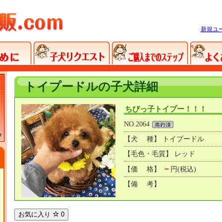
新規ユ
トイプードルの子犬詳細
ちびっ子トイプー！！！
NO.2064
【犬 種】 トイプードル
【毛色・毛質】 レッド
－
【価 格】
円(税込)
【備 考】
お気に入り
0