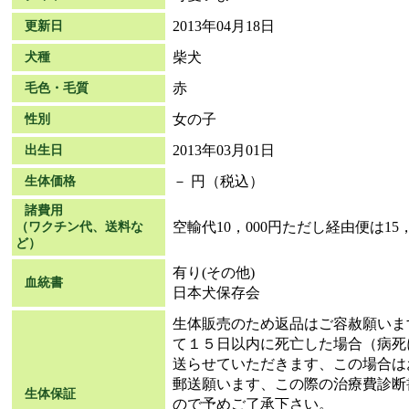
2013年04月18日
更新日
柴犬
犬種
赤
毛色・毛質
女の子
性別
2013年03月01日
出生日
－ 円（税込）
生体価格
諸費用
空輸代10，000円ただし経由便は15，
（ワクチン代、送料な
ど）
有り(その他)
血統書
日本犬保存会
生体販売のため返品はご容赦願いま
て１５日以内に死亡した場合（病死
送らせていただきます、この場合は
郵送願います、この際の治療費診断
生体保証
ので予めご了承下さい。