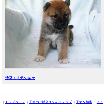
活発で人気の柴犬
｜
トップページ
｜
子犬のご購入までのステップ
｜
子犬を検索
｜
よく