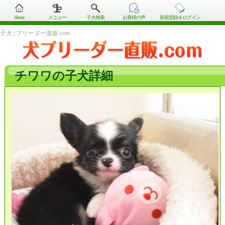
Home
メニュー
子犬検索
お客様の声
新規登録＆ログイン
子犬 | ブリーダー直販.com
チワワの子犬詳細