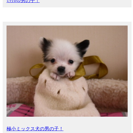
ﾐｯｸｽの男の子！
極小ミックス犬の男の子！