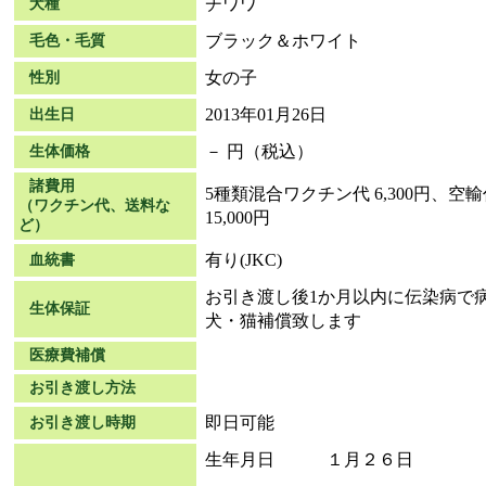
チワワ
犬種
ブラック＆ホワイト
毛色・毛質
女の子
性別
2013年01月26日
出生日
－ 円（税込）
生体価格
諸費用
5種類混合ワクチン代 6,300円、空輸
（ワクチン代、送料な
15,000円
ど）
有り(JKC)
血統書
お引き渡し後1か月以内に伝染病で
生体保証
犬・猫補償致します
医療費補償
お引き渡し方法
即日可能
お引き渡し時期
生年月日 １月２６日