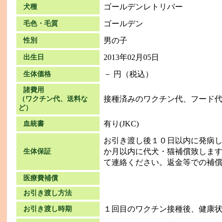
ゴールデンレトリバー
犬種
ゴールデン
毛色・毛質
男の子
性別
2013年02月05日
出生日
－ 円（税込）
生体価格
諸費用
接種済みのワクチン代、フード
（ワクチン代、送料な
ど）
有り(JKC)
血統書
お引き渡し後１０日以内に発病し
か月以内に代犬・猫補償致しま
生体保証
て連絡ください。返金等での補
医療費補償
お引き渡し方法
１回目のワクチン接種後、健康
お引き渡し時期