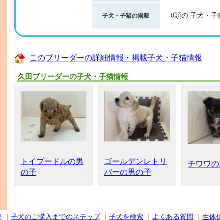
0頭の 子犬・子
子犬・子猫の掲載
このブリーダーの詳細情報・掲載子犬・子猫情報
久田ブリーダーの子犬・子猫情報
トイプードルの男
ゴールデンレトリ
チワワの
の子
バーの男の子
ジ
｜
子犬のご購入までのステップ
｜
子犬を検索
｜
よくある質問
｜
生体