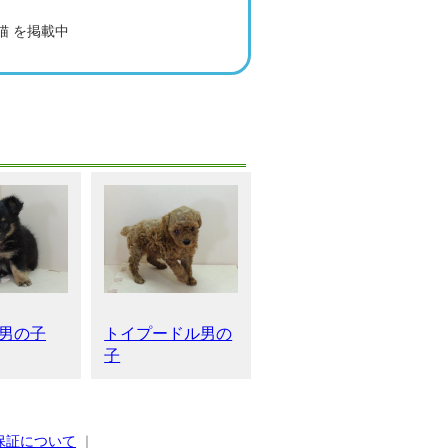
猫 を掲載中
トイプードル男の
男の子
子
保証について
｜