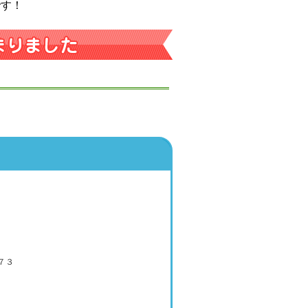
です！
７３