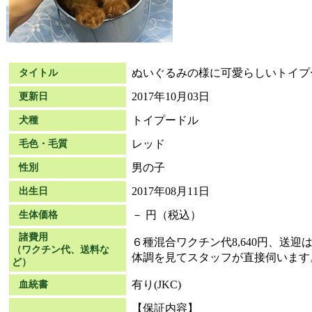
ぬいぐるみの様に可愛らしいトイプ
タイトル
2017年10月03日
更新日
トイプードル
犬種
レッド
毛色・毛質
男の子
性別
2017年08月11日
出生日
－ 円（税込）
生体価格
諸費用
６種混合ワクチン代8,640円、送
（ワクチン代、送料な
体調を見てスタッフが直接伺います
ど）
有り(JKC)
血統書
【保証内容】