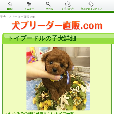
Home
メニュー
子犬検索
お客様の声
新規登録＆ログイン
子犬 | ブリーダー直販.com
トイプードルの子犬詳細
ぬいぐるみの様に可愛らしいトイプー君