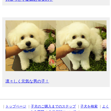
凛々しく元気な男の子！
｜
トップページ
｜
子犬のご購入までのステップ
｜
子犬を検索
｜
よく