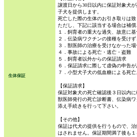
譲渡日から30日以内に保証対象犬
子犬を提供します。
死亡した際の生体のお引き取りは致
ただし、下記に該当する場合は補償
１．飼育者の重大な過失、故意に基
２．伝染病ワクチンの接種を受けず
３．獣医師の治療を受けなかった場
４．事故による死亡・逃亡・盗難
５．飼育者以外からの保証請求
６．保証請求に際して虚偽の申告が
７．小型犬子犬の低血糖による死亡
生体保証
【保証請求】
保証対象犬の死亡確認後３日以内に
獣医師発行の死亡診断書、伝染病ワ
添え手続きを行って下さい。
【その他】
保証は代犬の提供を行うもので、治
はされません。保証期間満了後も１