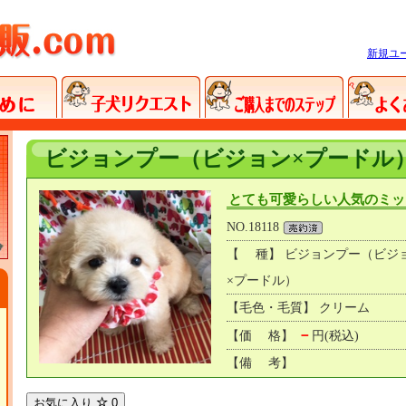
新規ユ
ビジョンプー（ビジョン×プードル
とても可愛らしい人気のミッ
NO.18118
【 種】 ビジョンプー（ビジ
×プードル）
【毛色・毛質】 クリーム
－
【価 格】
円(税込)
【備 考】
お気に入り
0