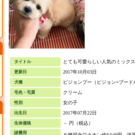
とても可愛らしい人気のミックス
タイトル
2017年10月03日
更新日
ビジョンプー（ビジョン×プード
犬種
クリーム
毛色・毛質
女の子
性別
2017年07月22日
出生日
－ 円（税込）
生体価格
諸費用
６種混合ワクチン代8,640円、