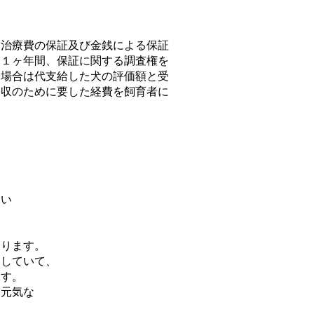
、治療費の保証及び金銭による保証
も１ヶ年間、保証に関する調査権を
た場合は代支給した犬の評価額と受
回収のために要した経費を飼育者に
。
ト
きい
なります。
をしていて、
ます。
も元気な