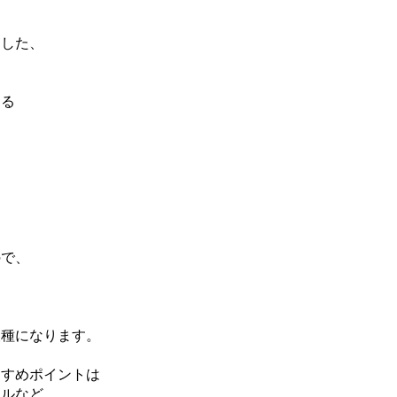
とした、
、
きる
ので、
・
犬種になります。
すすめポイントは
ドルなど