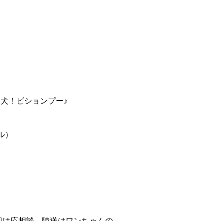
犬！ビションプー♪
ル）
送迎は応相談。陸送はワンちゃんの