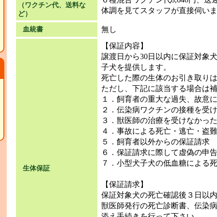
（ワクチン代、送料な
体調を見てスタッフが直接伺い
ど）
無し
血統書
【保証内容】
譲渡日から30日以内に保証対象
子犬を提供します。
死亡した際の生体のお引き取り
ただし、下記に該当する場合は
１．飼育者の重大な過失、故意
２．伝染病ワクチンの接種を受
３．獣医師の治療を受けなかっ
４．事故による死亡・逃亡・盗
５．飼育者以外からの保証請求
６．保証請求に際して虚偽の申
７．小型犬子犬の低血糖による
生体保証
【保証請求】
て
保証対象犬の死亡確認後３日以
獣医師発行の死亡診断書、伝染
添え手続きを行って下さい。