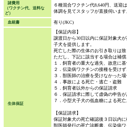
諸費用
６種混合ワクチン代8,640円、送
（ワクチン代、送料な
体調を見てスタッフが直接伺います
ど）
有り(JKC)
血統書
【保証内容】
譲渡日から30日以内に保証対象犬
子犬を提供します。
死亡した際の生体のお引き取りは致
ただし、下記に該当する場合は補償
１．飼育者の重大な過失、故意に基
２．伝染病ワクチンの接種を受けず
３．獣医師の治療を受けなかった場
４．事故による死亡・逃亡・盗難
５．飼育者以外からの保証請求
６．保証請求に際して虚偽の申告が
７．小型犬子犬の低血糖による死亡
生体保証
【保証請求】
保証対象犬の死亡確認後３日以内に
獣医師発行の死亡診断書、伝染病ワ