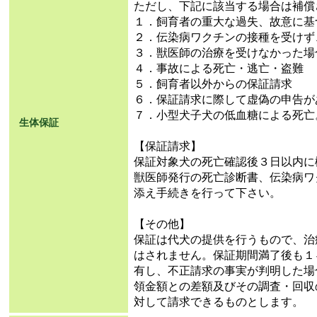
ただし、下記に該当する場合は補償
１．飼育者の重大な過失、故意に基
２．伝染病ワクチンの接種を受けず
３．獣医師の治療を受けなかった場
４．事故による死亡・逃亡・盗難
５．飼育者以外からの保証請求
６．保証請求に際して虚偽の申告が
７．小型犬子犬の低血糖による死亡
生体保証
【保証請求】
保証対象犬の死亡確認後３日以内に
獣医師発行の死亡診断書、伝染病ワ
添え手続きを行って下さい。
【その他】
保証は代犬の提供を行うもので、治
はされません。保証期間満了後も１
有し、不正請求の事実が判明した場
領金額との差額及びその調査・回収
対して請求できるものとします。