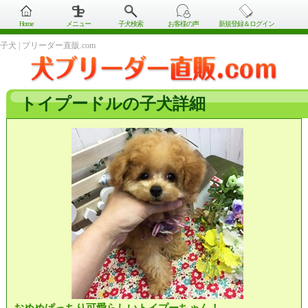
Home
メニュー
子犬検索
お客様の声
新規登録＆ログイン
子犬 | ブリーダー直販.com
トイプードルの子犬詳細
おめめぱっちり可愛らしいトイプーちゃん！