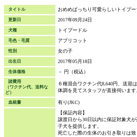
おめめぱっちり可愛らしいトイプー
タイトル
2017年09月24日
更新日
トイプードル
犬種
アプリコット
毛色・毛質
女の子
性別
2017年05月18日
出生日
－ 円（税込）
生体価格
諸費用
６種混合ワクチン代8,640円、送
（ワクチン代、送料な
体調を見てスタッフが直接伺います
ど）
有り(JKC)
血統書
【保証内容】
譲渡日から30日以内に保証対象犬
子犬を提供します。
死亡した際の生体のお引き取りは致