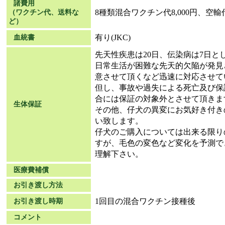
諸費用
8種類混合ワクチン代8,000円、空輸代
（ワクチン代、送料な
ど）
有り(JKC)
血統書
先天性疾患は20日、伝染病は7日と
日常生活が困難な先天的欠陥が発見
意させて頂くなど迅速に対応させて
但し、事故や過失による死亡及び保
合には保証の対象外とさせて頂きま
生体保証
その他、仔犬の異変にお気好き付き
い致します。
仔犬のご購入については出来る限り
すが、毛色の変色など変化を予測で
理解下さい。
医療費補償
お引き渡し方法
1回目の混合ワクチン接種後
お引き渡し時期
コメント