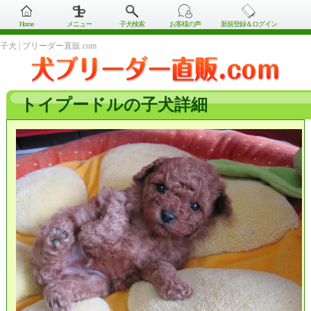
Home
メニュー
子犬検索
お客様の声
新規登録＆ログイン
子犬 | ブリーダー直販.com
トイプードルの子犬詳細