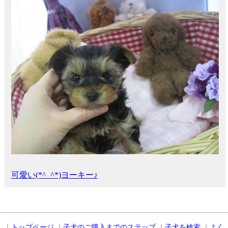
可愛い(*^_^*)ヨーキー♪
｜
トップページ
｜
子犬のご購入までのステップ
｜
子犬を検索
｜
よく