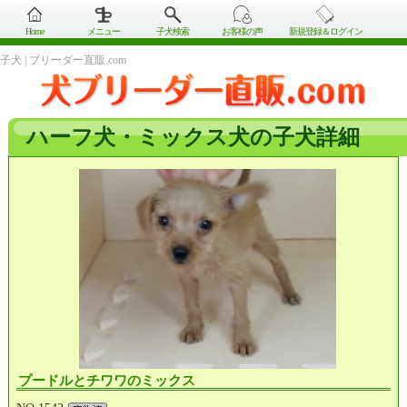
Home
メニュー
子犬検索
お客様の声
新規登録＆ログイン
子犬 | ブリーダー直販.com
ハーフ犬・ミックス犬の子犬詳細
プードルとチワワのミックス