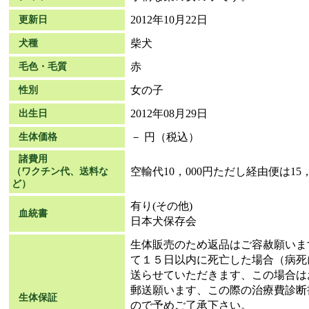
2012年10月22日
更新日
柴犬
犬種
赤
毛色・毛質
女の子
性別
2012年08月29日
出生日
－ 円（税込）
生体価格
諸費用
空輸代10，000円ただし経由便は15，
（ワクチン代、送料な
ど）
有り(その他)
血統書
日本犬保存会
生体販売のため返品はご容赦願いま
て１５日以内に死亡した場合（病死
送らせていただきます、この場合は
郵送願います、この際の治療費診断
生体保証
ので予めご了承下さい。