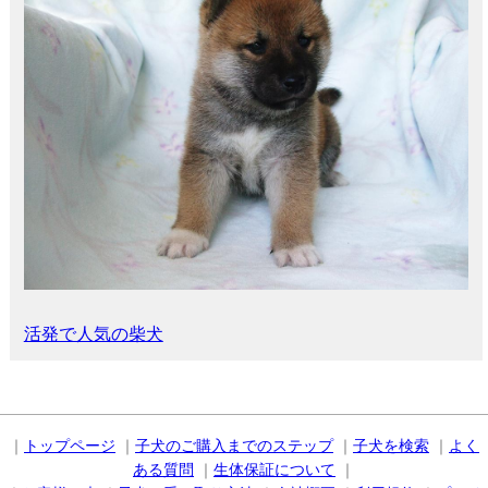
活発で人気の柴犬
｜
トップページ
｜
子犬のご購入までのステップ
｜
子犬を検索
｜
よく
ある質問
｜
生体保証について
｜