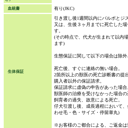
有り(JKC)
血統書
引き渡し後1週間以内にパルボとジ
又は、生後３ヶ月までに死亡した場
す。
(その時点で、代犬が生まれて以内
ます)
生態保証に関して以下の場合は除外
死亡後、すぐに連絡の無い場合。
生体保証
2箇所以上の獣医の死亡診断書の提
購入者以外の保証請求。
保証請求に虚偽の申告があった場合
獣医師の治療を受けなかった場合の
飼育者の過失、故意による死亡。
仔犬引渡し後、成長過程において、
わせ毛・色・サイズ・停留睾丸)
※お客様のご都合による、ご返金は