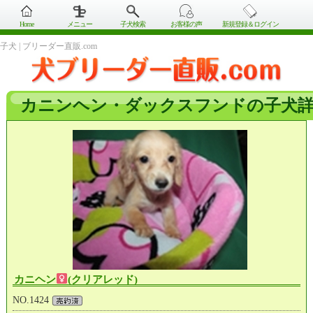
Home
メニュー
子犬検索
お客様の声
新規登録＆ログイン
子犬 | ブリーダー直販.com
カニンヘン・ダックスフンドの子犬
カニヘン
(クリアレッド)
NO.1424