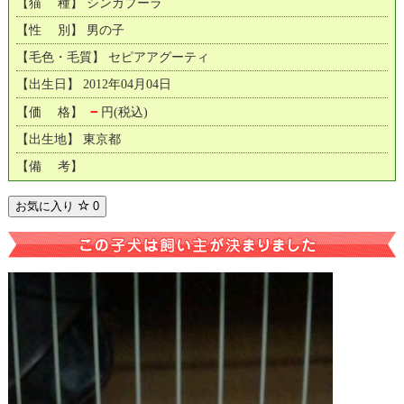
【猫 種】 シンガプーラ
【性 別】 男の子
【毛色・毛質】 セピアアグーティ
【出生日】 2012年04月04日
－
【価 格】
円(税込)
【出生地】 東京都
【備 考】
お気に入り
0