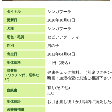
シンガプーラ
タイトル
2020年10月01日
更新日
シンガプーラ
犬種
セピアアグーティ
毛色・毛質
男の子
性別
2012年04月04日
出生日
－ 円（税込）
生体価格
諸費用
健康チェック無料。（別途ワクチン代
（ワクチン代、送料な
断書・血液検査は別途ご相談下さい
ど）
有り(その他)
血統書
ICC
お引き渡し後１か月以内に病死した
生体保証
医療費補償