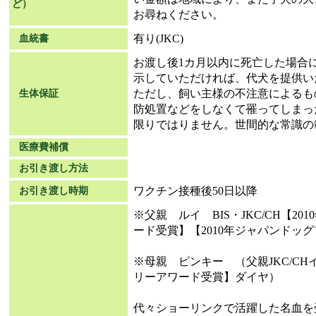
ど）
お尋ねください。
有り(JKC)
血統書
お渡し後1カ月以内に死亡した場合
示していただければ、代犬を提供い
ただし、飼い主様の不注意によるも
生体保証
防処置などをしなくて罹ってしまっ
限りではりません。世間的な常識の
医療費補償
お引き渡し方法
ワクチン接種後50日以降
お引き渡し時期
※父親 ルイ BIS・JKC/CH【20
ード受賞】【2010年ジャパンドッグ
※母親 ピンキー （父親JKC/CH
リーアワード受賞】ダイヤ）
代々ショーリンクで活躍した名血を