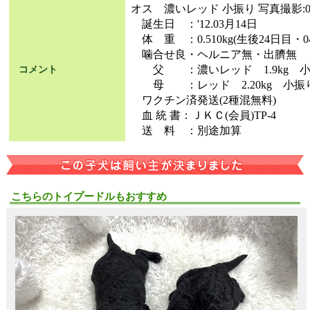
オス 濃いレッド 小振り 写真撮影:0
誕生日 ：'12.03月14日
体 重 ：0.510kg(生後24日目・04
噛合せ良・ヘルニア無・出臍無
父 ：濃いレッド 1.9kg 小
コメント
母 ：レッド 2.20kg 小振
ワクチン済発送(2種混無料)
血 統 書：ＪＫＣ(会員)TP-4
送 料 ：別途加算
こちらのトイプードルもおすすめ