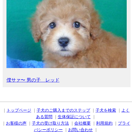
僕サァ〜 男の子 レッド
｜
トップページ
｜
子犬のご購入までのステップ
｜
子犬を検索
｜
よく
ある質問
｜
生体保証について
｜
｜
お客様の声
｜
子犬の受け取り方法
｜
会社概要
｜
利用規約
｜
プライ
バシーポリシー
｜
お問い合わせ
｜