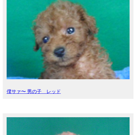
僕サァ〜 男の子 レッド