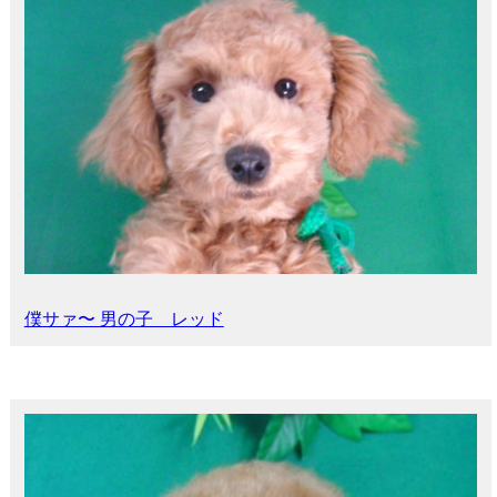
僕サァ〜 男の子 レッド