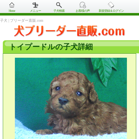
Home
メニュー
子犬検索
お客様の声
新規登録＆ログイン
子犬 | ブリーダー直販.com
トイプードルの子犬詳細