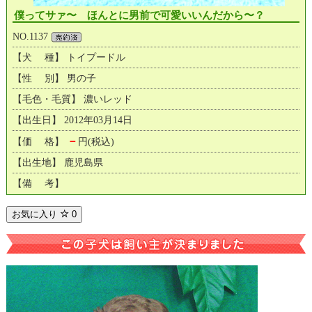
僕ってサァ〜 ほんとに男前で可愛いいんだから〜？
NO.1137
【犬 種】 トイプードル
【性 別】 男の子
【毛色・毛質】 濃いレッド
【出生日】 2012年03月14日
－
【価 格】
円(税込)
【出生地】 鹿児島県
【備 考】
お気に入り
0