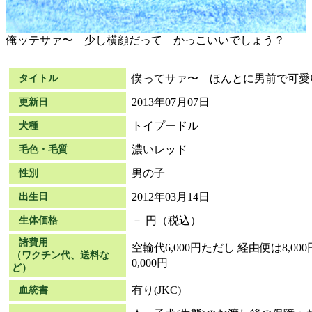
俺ッテサァ〜 少し横顔だって かっこいいでしょう？
僕ってサァ〜 ほんとに男前で可愛
タイトル
2013年07月07日
更新日
トイプードル
犬種
濃いレッド
毛色・毛質
男の子
性別
2012年03月14日
出生日
－ 円（税込）
生体価格
諸費用
空輸代6,000円ただし 経由便は8,0
（ワクチン代、送料な
0,000円
ど）
有り(JKC)
血統書