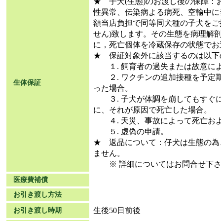
★ 子犬(生態)のお渡し後の保障
性異常、伝染病よる病死、空輸中に
額当店負担で同等同犬種の子犬をご
せん)致します。その生態を病理解
に，死亡個体を冷蔵保存の状態でお
★ 保証対象外に該当するのは以下
１. 飼育者の過失または故意に
２. ワクチンの追加接種を予定
生体保証
った場合。
３. 子犬が体調を崩してもすぐ
に、それが原因で死亡した場合。
４. 天災、事故によって死亡お
５. 虚偽の申請。
★ 返品について：仔犬は生態の為
ません。
※ 詳細についてはお問合せ下さ
医療費補償
お引き渡し方法
生後50日前後
お引き渡し時期