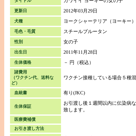
カワイイ ヨーキーの女の子
タイトル
2012年03月29日
更新日
ヨークシャーテリア（ヨーキー
犬種
スチールブルータン
毛色・毛質
女の子
性別
2011年11月28日
出生日
－ 円（税込）
生体価格
諸費用
ワクチン接種している場合５種混合
（ワクチン代、送料な
ど）
有り(JKC)
血統書
お引渡し後１週間以内に伝染病
生体保証
致します。
医療費補償
お引き渡し方法