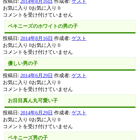
投稿日:
2014年8月16日
作成者:
ゲスト
い
ズ
お気に入り 0お気に入り 0
子
の
ペ
コメントを受け付けていません
は
パ
キ
ー
ペキニーズのホワイトの男の子
ニ
テ
ー
投稿日:
2014年8月16日
作成者:
ゲスト
ィ
ズ
お気に入り 0お気に入り 0
ー
の
ペ
コメントを受け付けていません
カ
パ
キ
ラ
ー
優しい男の子
ニ
ー
テ
ー
の
投稿日:
2014年6月29日
作成者:
ゲスト
ィ
ズ
男
お気に入り 0お気に入り 0
ー
の
の
優
コメントを受け付けていません
カ
ホ
子
し
ラ
ワ
お目目真ん丸可愛い子
は
い
ー
イ
男
の
投稿日:
2014年6月29日
作成者:
ゲスト
ト
の
男
お気に入り 0お気に入り 0
の
子
の
お
コメントを受け付けていません
男
は
子?
目
の
ペキニーズ男の子
は
目