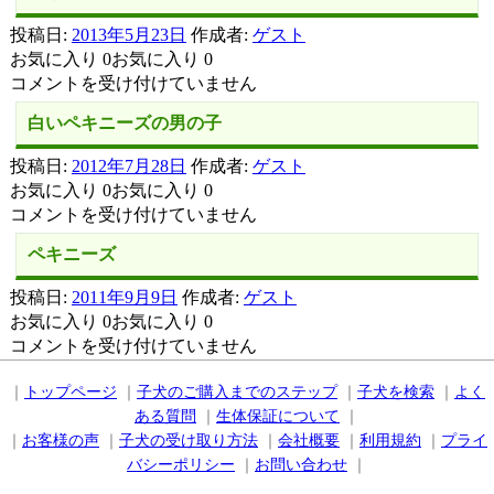
子
真
は
投稿日:
2013年5月23日
作成者:
ゲスト
ん
お気に入り 0お気に入り 0
丸
ペ
コメントを受け付けていません
可
キ
愛
白いペキニーズの男の子
ニ
い
ー
投稿日:
2012年7月28日
作成者:
ゲスト
子
ズ
お気に入り 0お気に入り 0
は
男
白
コメントを受け付けていません
の
い
子
ペキニーズ
ペ
は
キ
投稿日:
2011年9月9日
作成者:
ゲスト
ニ
お気に入り 0お気に入り 0
ー
ペ
コメントを受け付けていません
ズ
キ
の
ニ
｜
トップページ
｜
子犬のご購入までのステップ
｜
子犬を検索
｜
よく
男
ー
ある質問
｜
生体保証について
｜
の
｜
ズ
お客様の声
｜
子犬の受け取り方法
｜
会社概要
｜
利用規約
｜
プライ
子
は
バシーポリシー
｜
お問い合わせ
｜
は