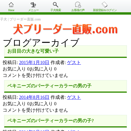
Home
メニュー
子犬検索
お客様の声
新規登録＆ログイン
子犬 | ブリーダー直販.com
ブログアーカイブ
お目目の大きな可愛い子
投稿日:
2015年1月10日
作成者:
ゲスト
お気に入り 0お気に入り 0
お
コメントを受け付けていません
目
ペキニーズのパーティーカラーの男の子
目
の
投稿日:
2014年8月16日
作成者:
ゲスト
大
お気に入り 0お気に入り 0
き
ペ
コメントを受け付けていません
な
キ
可
ペキニーズのパーティーカラーの男の子?
ニ
愛
ー