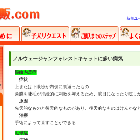
新規ユ
ノルウェージャンフォレストキャットに多い病気
眼瞼内反症
症状
上または下眼瞼が内側に裏返ったもの
角膜を睫毛が持続的に刺激を与えるため、涙目になったり眩し
原因
先天的なものと後天的なものがあり、後天的なものはけんかな
治療
手術によって直すことができる
毛球症