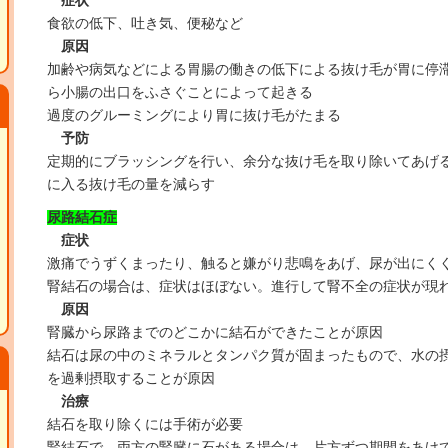
症状
食欲の低下、吐き気、便秘など
原因
加齢や病気などによる胃腸の働きの低下による抜け毛が胃に停
ら小腸の出口をふさぐことによって起きる
過度のグルーミングにより胃に抜け毛がたまる
予防
定期的にブラッシングを行い、余分な抜け毛を取り除いてあげ
に入る抜け毛の量を減らす
尿路結石症
症状
激痛でうずくまったり、触ると嫌がり悲鳴をあげ、尿が出にく
腎結石の場合は、症状はほぼない。進行して腎不全の症状が現
原因
腎臓から尿路までのどこかに結石ができたことが原因
結石は尿の中のミネラルとタンパク質が固まったもので、水の
を過剰摂取することが原因
治療
結石を取り除くには手術が必要
腎結石で、両方の腎臓に石がある場合は、片方ずつ期間をあけ