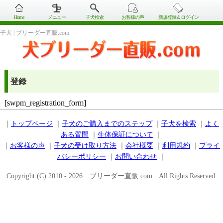
Home
メニュー
子犬検索
お客様の声
新規登録＆ログイン
子犬 | ブリーダー直販.com
登録
[swpm_registration_form]
｜
トップページ
｜
子犬のご購入までのステップ
｜
子犬を検索
｜
よく
ある質問
｜
生体保証について
｜
｜
お客様の声
｜
子犬の受け取り方法
｜
会社概要
｜
利用規約
｜
プライ
バシーポリシー
｜
お問い合わせ
｜
Copyright (C) 2010 - 2026 ブリーダー直販.com All Rights Reserved.