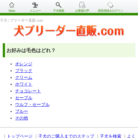
Home
メニュー
子犬検索
お客様の声
新規登録＆ログイン
子犬 | ブリーダー直販.com
お好みは毛色はどれ？
オレンジ
ブラック
クリーム
ホワイト
チョコレート
セーブル
ウルフ・セーブル
ブルー
その他
｜
トップページ
｜
子犬のご購入までのステップ
｜
子犬を検索
｜
よく