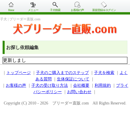
Home
メニュー
子犬検索
お客様の声
新規登録＆ログイン
子犬 | ブリーダー直販.com
お探し依頼編集
更新しまし
｜
トップページ
｜
子犬のご購入までのステップ
｜
子犬を検索
｜
よく
ある質問
｜
生体保証について
｜
｜
お客様の声
｜
子犬の受け取り方法
｜
会社概要
｜
利用規約
｜
プライ
バシーポリシー
｜
お問い合わせ
｜
Copyright (C) 2010 - 2026 ブリーダー直販.com All Rights Reserved.