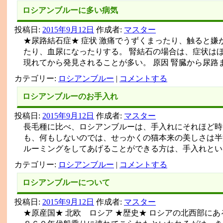
ロシアンブルーに多い病気
投稿日:
2015年9月12日
作成者:
マスター
★尿路結石症★ 症状 激痛でうずくまったり、触ると
たり、血尿になったりする。 腎結石の場合は、症状は
現れてから発見されることが多い。 原因 腎臓から尿路
カテゴリー:
ロシアンブルー
|
コメントする
ロシアンブルーのお手入れ
投稿日:
2015年9月12日
作成者:
マスター
長毛種に比べ、ロシアンブルーは、手入れにそれほど時
も、何もしないのでは、せっかくの猫本来の美しさは半
ルーミングをしてあげることができる方は、手入れとい
カテゴリー:
ロシアンブルー
|
コメントする
ロシアンブルーについて
投稿日:
2015年9月12日
作成者:
マスター
★原産国★ 北欧 ロシア ★歴史★ ロシアの北西部に