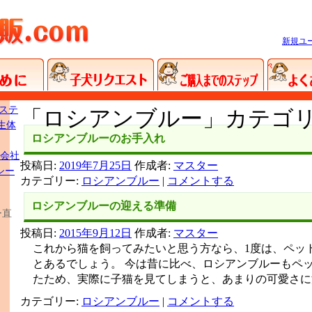
新規ユ
ステ
「
ロシアンブルー
」カテゴ
生体
ロシアンブルーのお手入れ
会社
投稿日:
2019年7月25日
作成者:
マスター
シー
カテゴリー:
ロシアンブルー
|
コメントする
ロシアンブルーの迎える準備
ダー直
投稿日:
2015年9月12日
作成者:
マスター
これから猫を飼ってみたいと思う方なら、1度は、ペッ
とあるでしょう。 今は昔に比べ、ロシアンブルーもペ
たため、実際に子猫を見てしまうと、あまりの可愛さに
カテゴリー:
ロシアンブルー
|
コメントする