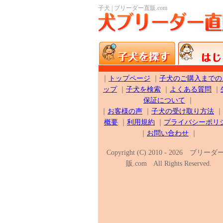
子犬 | ブリーダー直販.com
｜
トップページ
｜
子犬のご購入までの
ップ
｜
子犬を検索
｜
よくある質問
｜
保証について
｜
｜
お客様の声
｜
子犬の受け取り方法
｜
概要
｜
利用規約
｜
プライバシーポリ
｜
お問い合わせ
｜
Copyright (C) 2010 - 2026 ブリー
販.com All Rights Reserved.