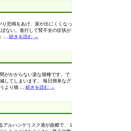
嫌がり悲鳴をあげ、尿が出にくくなっ
ほぼない。進行して腎不全の症状が
ま …
続きを読む
→
間がかからない楽な猫種です。で
減してしまいます。 毎日簡単なグ
うより猫 …
続きを読む
→
あるアルハンゲリスク港が故郷で、１