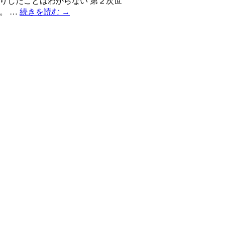
りしたことはわからない 第２次世
。 …
続きを読む
→